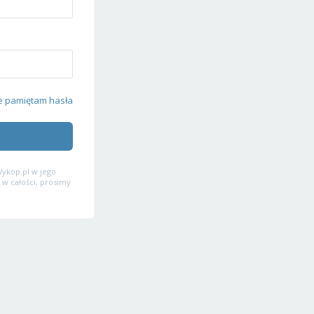
e pamiętam hasła
ykop.pl w jego
 w całości, prosimy