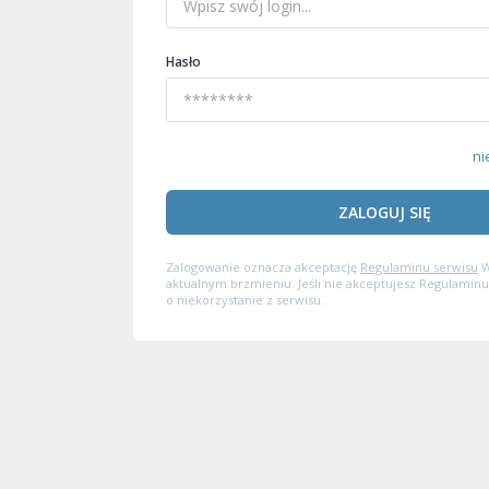
Hasło
ni
ZALOGUJ SIĘ
Zalogowanie oznacza akceptację
Regulaminu serwisu
W
aktualnym brzmieniu. Jeśli nie akceptujesz Regulaminu
o niekorzystanie z serwisu.