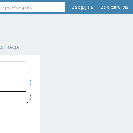
Zaloguj się
Zarejestruj się
ESTRACJA