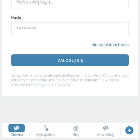
Hasło
nie pamiętam hasła
ZALOGUJ SIĘ
Zalogowanie oznacza akceptację
Regulaminu serwisu
Wykop.pl w jego
aktualnym brzmieniu. Jeśli nie akceptujesz Regulaminu w całości,
prosimy o niekorzystanie z serwisu.
Główna
Wykopalisko
Hity
Mikroblog