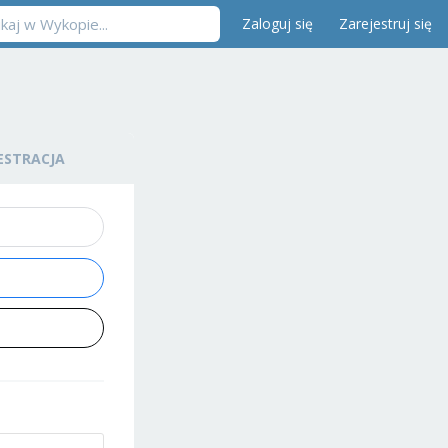
Zaloguj się
Zarejestruj się
ESTRACJA