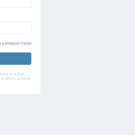
e pamiętam hasła
ykop.pl w jego
 w całości, prosimy