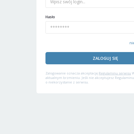
Hasło
ni
ZALOGUJ SIĘ
Zalogowanie oznacza akceptację
Regulaminu serwisu
W
aktualnym brzmieniu. Jeśli nie akceptujesz Regulaminu
o niekorzystanie z serwisu.