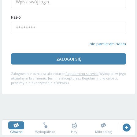
Hasło
nie pamiętam hasła
ZALOGUJ SIĘ
Zalogowanie oznacza akceptację
Regulaminu serwisu
Wykop.pl w jego
aktualnym brzmieniu. Jeśli nie akceptujesz Regulaminu w całości,
prosimy o niekorzystanie z serwisu.
Główna
Wykopalisko
Hity
Mikroblog