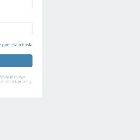
e pamiętam hasła
ykop.pl w jego
 w całości, prosimy