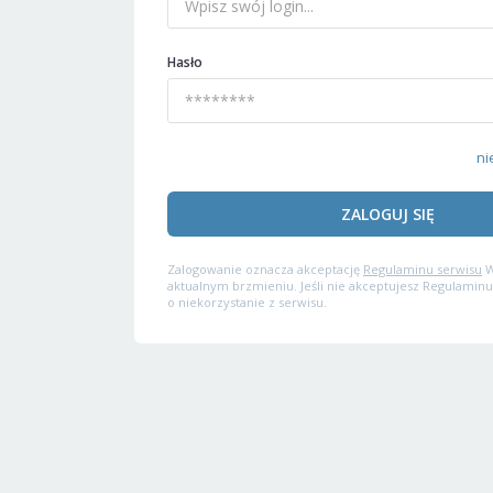
Hasło
ni
ZALOGUJ SIĘ
Zalogowanie oznacza akceptację
Regulaminu serwisu
W
aktualnym brzmieniu. Jeśli nie akceptujesz Regulaminu
o niekorzystanie z serwisu.