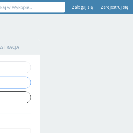
Zaloguj się
Zarejestruj się
ESTRACJA