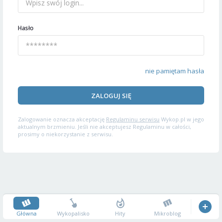
Hasło
nie pamiętam hasła
ZALOGUJ SIĘ
Zalogowanie oznacza akceptację
Regulaminu serwisu
Wykop.pl w jego
aktualnym brzmieniu. Jeśli nie akceptujesz Regulaminu w całości,
prosimy o niekorzystanie z serwisu.
Główna
Wykopalisko
Hity
Mikroblog