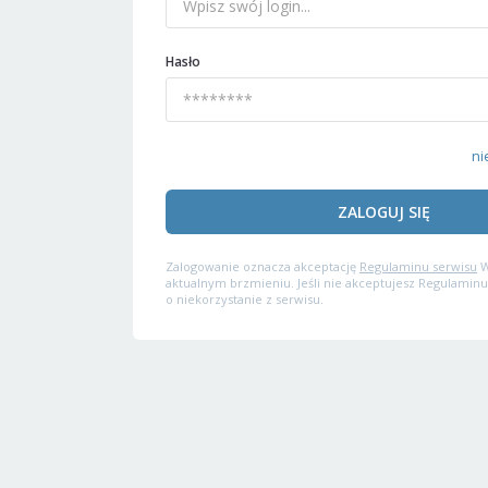
Hasło
ni
ZALOGUJ SIĘ
Zalogowanie oznacza akceptację
Regulaminu serwisu
W
aktualnym brzmieniu. Jeśli nie akceptujesz Regulaminu
o niekorzystanie z serwisu.