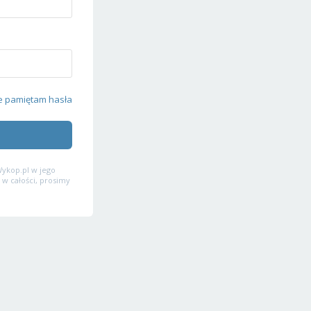
e pamiętam hasła
ykop.pl w jego
 w całości, prosimy