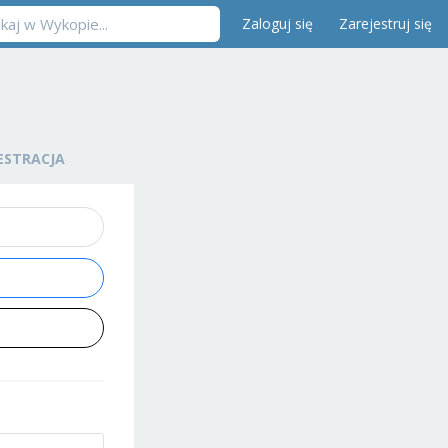
Zaloguj się
Zarejestruj się
ESTRACJA