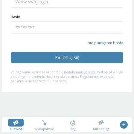
Hasło
nie pamiętam hasła
ZALOGUJ SIĘ
Zalogowanie oznacza akceptację
Regulaminu serwisu
Wykop.pl w jego
aktualnym brzmieniu. Jeśli nie akceptujesz Regulaminu w całości,
prosimy o niekorzystanie z serwisu.
Główna
Wykopalisko
Hity
Mikroblog