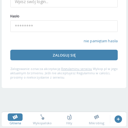
Hasło
nie pamiętam hasła
ZALOGUJ SIĘ
Zalogowanie oznacza akceptację
Regulaminu serwisu
Wykop.pl w jego
aktualnym brzmieniu. Jeśli nie akceptujesz Regulaminu w całości,
prosimy o niekorzystanie z serwisu.
Główna
Wykopalisko
Hity
Mikroblog