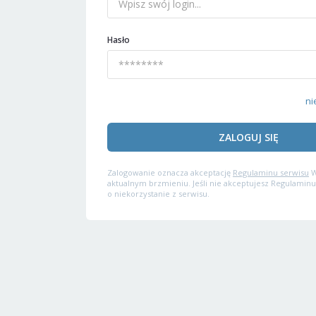
Hasło
ni
ZALOGUJ SIĘ
Zalogowanie oznacza akceptację
Regulaminu serwisu
W
aktualnym brzmieniu. Jeśli nie akceptujesz Regulaminu
o niekorzystanie z serwisu.