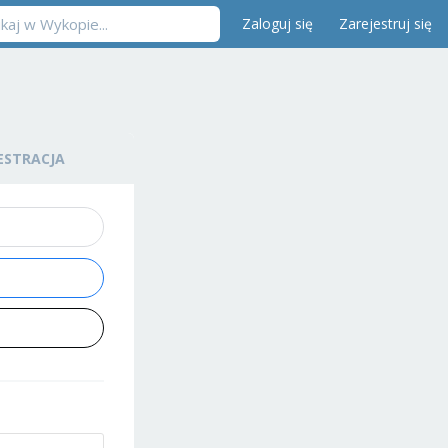
Zaloguj się
Zarejestruj się
ESTRACJA