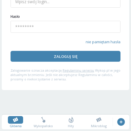
Hasło
nie pamiętam hasła
ZALOGUJ SIĘ
Zalogowanie oznacza akceptację
Regulaminu serwisu
Wykop.pl w jego
aktualnym brzmieniu. Jeśli nie akceptujesz Regulaminu w całości,
prosimy o niekorzystanie z serwisu.
Główna
Wykopalisko
Hity
Mikroblog