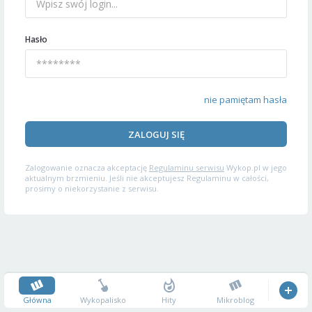
Hasło
nie pamiętam hasła
ZALOGUJ SIĘ
Zalogowanie oznacza akceptację
Regulaminu serwisu
Wykop.pl w jego
aktualnym brzmieniu. Jeśli nie akceptujesz Regulaminu w całości,
prosimy o niekorzystanie z serwisu.
Główna
Wykopalisko
Hity
Mikroblog