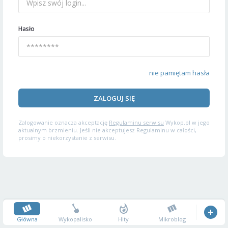
Hasło
nie pamiętam hasła
ZALOGUJ SIĘ
Zalogowanie oznacza akceptację
Regulaminu serwisu
Wykop.pl w jego
aktualnym brzmieniu. Jeśli nie akceptujesz Regulaminu w całości,
prosimy o niekorzystanie z serwisu.
Główna
Wykopalisko
Hity
Mikroblog