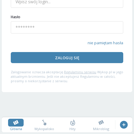
Hasło
nie pamiętam hasła
ZALOGUJ SIĘ
Zalogowanie oznacza akceptację
Regulaminu serwisu
Wykop.pl w jego
aktualnym brzmieniu. Jeśli nie akceptujesz Regulaminu w całości,
prosimy o niekorzystanie z serwisu.
Główna
Wykopalisko
Hity
Mikroblog