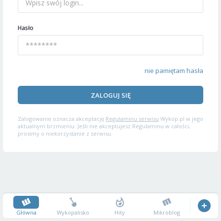
Hasło
nie pamiętam hasła
ZALOGUJ SIĘ
Zalogowanie oznacza akceptację
Regulaminu serwisu
Wykop.pl w jego
aktualnym brzmieniu. Jeśli nie akceptujesz Regulaminu w całości,
prosimy o niekorzystanie z serwisu.
Główna
Wykopalisko
Hity
Mikroblog