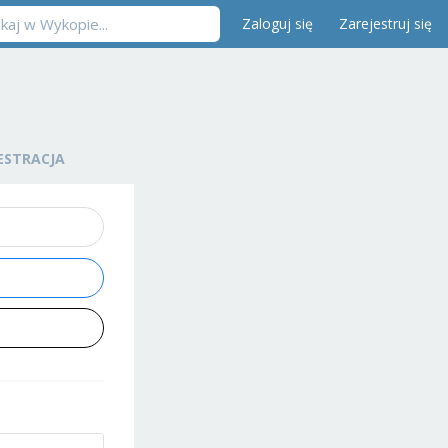
Zaloguj się
Zarejestruj się
ESTRACJA