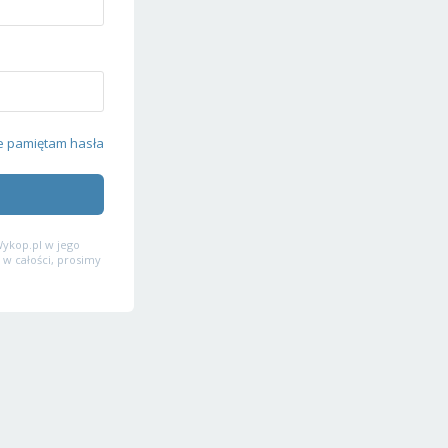
e pamiętam hasła
ykop.pl w jego
 w całości, prosimy