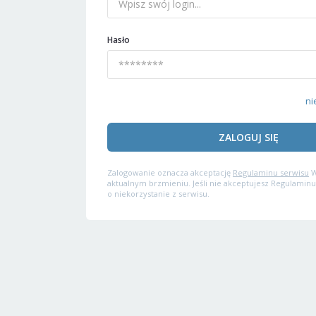
Hasło
ni
ZALOGUJ SIĘ
Zalogowanie oznacza akceptację
Regulaminu serwisu
W
aktualnym brzmieniu. Jeśli nie akceptujesz Regulaminu
o niekorzystanie z serwisu.