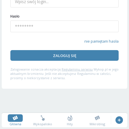
Hasło
nie pamiętam hasła
ZALOGUJ SIĘ
Zalogowanie oznacza akceptację
Regulaminu serwisu
Wykop.pl w jego
aktualnym brzmieniu. Jeśli nie akceptujesz Regulaminu w całości,
prosimy o niekorzystanie z serwisu.
Główna
Wykopalisko
Hity
Mikroblog