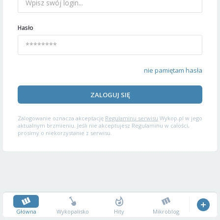
Hasło
nie pamiętam hasła
ZALOGUJ SIĘ
Zalogowanie oznacza akceptację
Regulaminu serwisu
Wykop.pl w jego
aktualnym brzmieniu. Jeśli nie akceptujesz Regulaminu w całości,
prosimy o niekorzystanie z serwisu.
Główna
Wykopalisko
Hity
Mikroblog