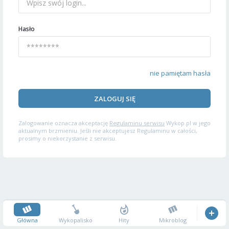
Hasło
nie pamiętam hasła
ZALOGUJ SIĘ
Zalogowanie oznacza akceptację
Regulaminu serwisu
Wykop.pl w jego
aktualnym brzmieniu. Jeśli nie akceptujesz Regulaminu w całości,
prosimy o niekorzystanie z serwisu.
Główna
Wykopalisko
Hity
Mikroblog