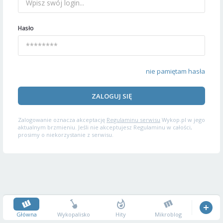
Hasło
nie pamiętam hasła
ZALOGUJ SIĘ
Zalogowanie oznacza akceptację
Regulaminu serwisu
Wykop.pl w jego
aktualnym brzmieniu. Jeśli nie akceptujesz Regulaminu w całości,
prosimy o niekorzystanie z serwisu.
Główna
Wykopalisko
Hity
Mikroblog