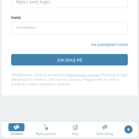
Hasło
nie pamiętam hasła
ZALOGUJ SIĘ
Zalogowanie oznacza akceptację
Regulaminu serwisu
Wykop.pl w jego
aktualnym brzmieniu. Jeśli nie akceptujesz Regulaminu w całości,
prosimy o niekorzystanie z serwisu.
Główna
Wykopalisko
Hity
Mikroblog