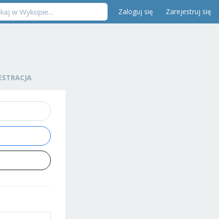
Zaloguj się
Zarejestruj się
ESTRACJA