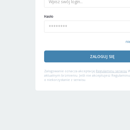
Hasło
ni
ZALOGUJ SIĘ
Zalogowanie oznacza akceptację
Regulaminu serwisu
W
aktualnym brzmieniu. Jeśli nie akceptujesz Regulaminu
o niekorzystanie z serwisu.