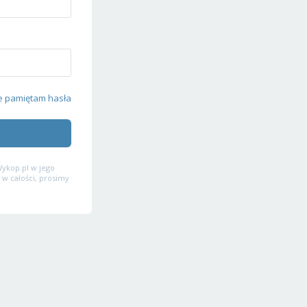
e pamiętam hasła
ykop.pl w jego
 w całości, prosimy