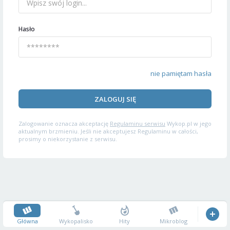
Hasło
nie pamiętam hasła
ZALOGUJ SIĘ
Zalogowanie oznacza akceptację
Regulaminu serwisu
Wykop.pl w jego
aktualnym brzmieniu. Jeśli nie akceptujesz Regulaminu w całości,
prosimy o niekorzystanie z serwisu.
Główna
Wykopalisko
Hity
Mikroblog