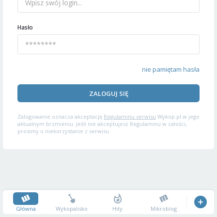
Hasło
nie pamiętam hasła
ZALOGUJ SIĘ
Zalogowanie oznacza akceptację
Regulaminu serwisu
Wykop.pl w jego
aktualnym brzmieniu. Jeśli nie akceptujesz Regulaminu w całości,
prosimy o niekorzystanie z serwisu.
Główna
Wykopalisko
Hity
Mikroblog