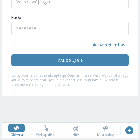
Hasło
nie pamiętam hasła
ZALOGUJ SIĘ
Zalogowanie oznacza akceptację
Regulaminu serwisu
Wykop.pl w jego
aktualnym brzmieniu. Jeśli nie akceptujesz Regulaminu w całości,
prosimy o niekorzystanie z serwisu.
Główna
Wykopalisko
Hity
Mikroblog