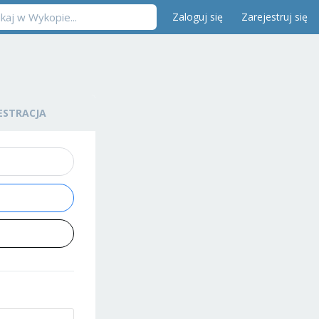
Zaloguj się
Zarejestruj się
ESTRACJA