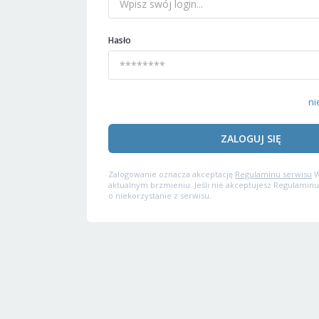
Hasło
ni
ZALOGUJ SIĘ
Zalogowanie oznacza akceptację
Regulaminu serwisu
W
aktualnym brzmieniu. Jeśli nie akceptujesz Regulaminu
o niekorzystanie z serwisu.