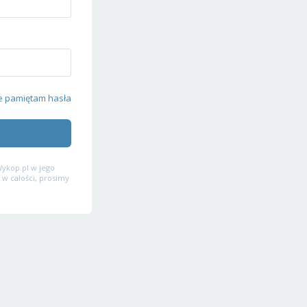
e pamiętam hasła
ykop.pl w jego
 w całości, prosimy