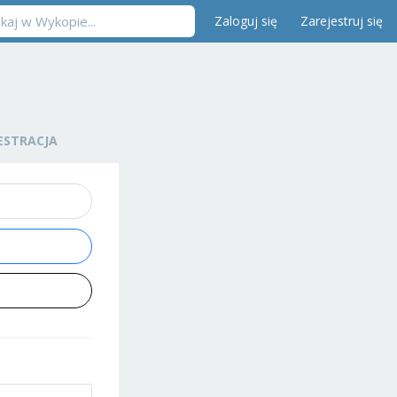
Zaloguj się
Zarejestruj się
ESTRACJA