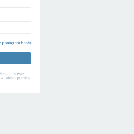
e pamiętam hasła
ykop.pl w jego
 w całości, prosimy