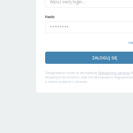
Hasło
ni
ZALOGUJ SIĘ
Zalogowanie oznacza akceptację
Regulaminu serwisu
W
aktualnym brzmieniu. Jeśli nie akceptujesz Regulaminu
o niekorzystanie z serwisu.