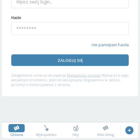
Hasło
nie pamiętam hasła
ZALOGUJ SIĘ
Zalogowanie oznacza akceptację
Regulaminu serwisu
Wykop.pl w jego
aktualnym brzmieniu. Jeśli nie akceptujesz Regulaminu w całości,
prosimy o niekorzystanie z serwisu.
Główna
Wykopalisko
Hity
Mikroblog