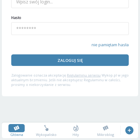
Hasło
nie pamiętam hasła
ZALOGUJ SIĘ
Zalogowanie oznacza akceptację
Regulaminu serwisu
Wykop.pl w jego
aktualnym brzmieniu. Jeśli nie akceptujesz Regulaminu w całości,
prosimy o niekorzystanie z serwisu.
Główna
Wykopalisko
Hity
Mikroblog