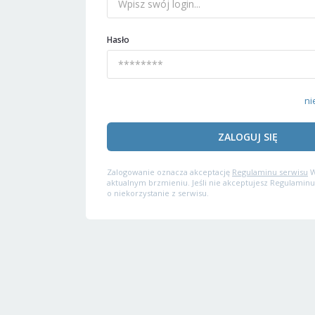
Hasło
ni
ZALOGUJ SIĘ
Zalogowanie oznacza akceptację
Regulaminu serwisu
W
aktualnym brzmieniu. Jeśli nie akceptujesz Regulaminu
o niekorzystanie z serwisu.