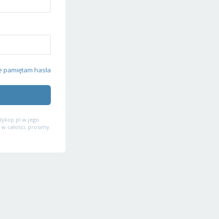
e pamiętam hasła
ykop.pl w jego
 w całości, prosimy