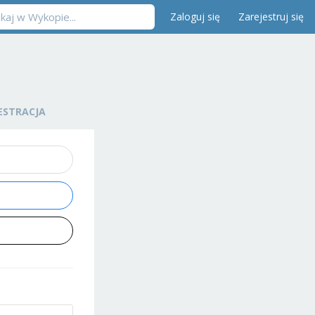
Zaloguj się
Zarejestruj się
ESTRACJA