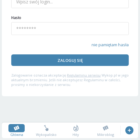
Hasło
nie pamiętam hasła
ZALOGUJ SIĘ
Zalogowanie oznacza akceptację
Regulaminu serwisu
Wykop.pl w jego
aktualnym brzmieniu. Jeśli nie akceptujesz Regulaminu w całości,
prosimy o niekorzystanie z serwisu.
Główna
Wykopalisko
Hity
Mikroblog