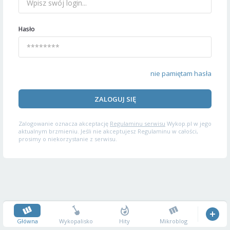
Hasło
nie pamiętam hasła
ZALOGUJ SIĘ
Zalogowanie oznacza akceptację
Regulaminu serwisu
Wykop.pl w jego
aktualnym brzmieniu. Jeśli nie akceptujesz Regulaminu w całości,
prosimy o niekorzystanie z serwisu.
Główna
Wykopalisko
Hity
Mikroblog