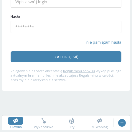
Hasło
nie pamiętam hasła
ZALOGUJ SIĘ
Zalogowanie oznacza akceptację
Regulaminu serwisu
Wykop.pl w jego
aktualnym brzmieniu. Jeśli nie akceptujesz Regulaminu w całości,
prosimy o niekorzystanie z serwisu.
Główna
Wykopalisko
Hity
Mikroblog