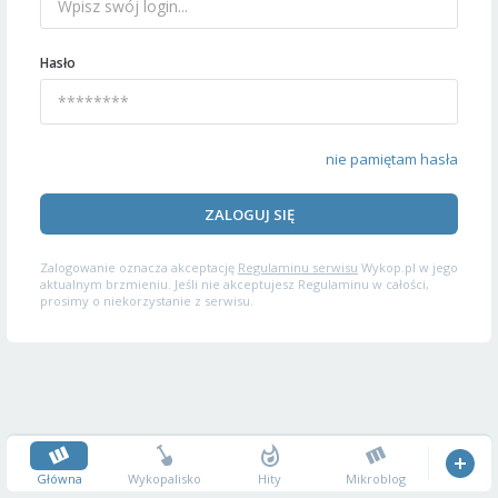
Hasło
nie pamiętam hasła
ZALOGUJ SIĘ
Zalogowanie oznacza akceptację
Regulaminu serwisu
Wykop.pl w jego
aktualnym brzmieniu. Jeśli nie akceptujesz Regulaminu w całości,
prosimy o niekorzystanie z serwisu.
Główna
Wykopalisko
Hity
Mikroblog