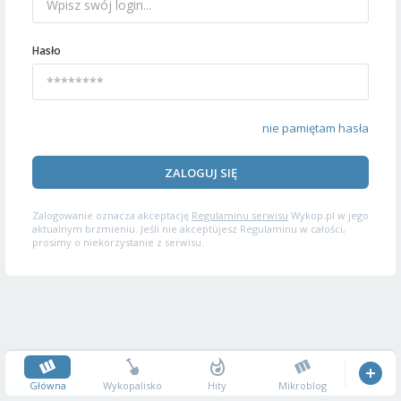
Hasło
nie pamiętam hasła
ZALOGUJ SIĘ
Zalogowanie oznacza akceptację
Regulaminu serwisu
Wykop.pl w jego
aktualnym brzmieniu. Jeśli nie akceptujesz Regulaminu w całości,
prosimy o niekorzystanie z serwisu.
Główna
Wykopalisko
Hity
Mikroblog