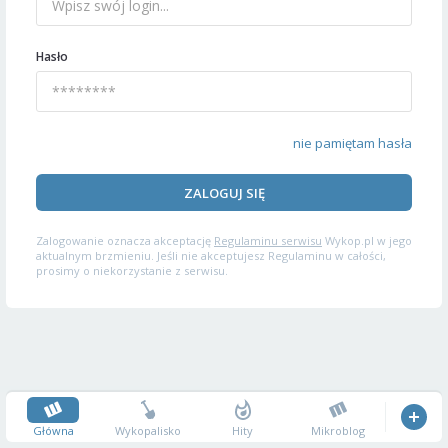
Hasło
nie pamiętam hasła
ZALOGUJ SIĘ
Zalogowanie oznacza akceptację
Regulaminu serwisu
Wykop.pl w jego
aktualnym brzmieniu. Jeśli nie akceptujesz Regulaminu w całości,
prosimy o niekorzystanie z serwisu.
Główna
Wykopalisko
Hity
Mikroblog