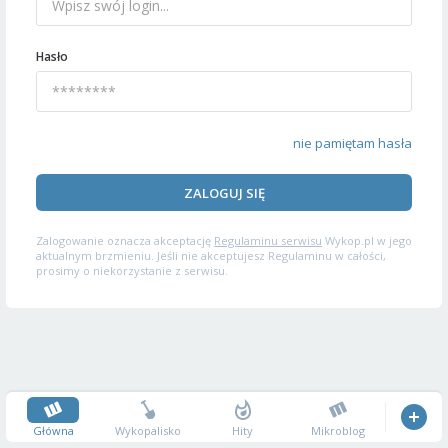
Hasło
nie pamiętam hasła
ZALOGUJ SIĘ
Zalogowanie oznacza akceptację
Regulaminu serwisu
Wykop.pl w jego
aktualnym brzmieniu. Jeśli nie akceptujesz Regulaminu w całości,
prosimy o niekorzystanie z serwisu.
Główna
Wykopalisko
Hity
Mikroblog