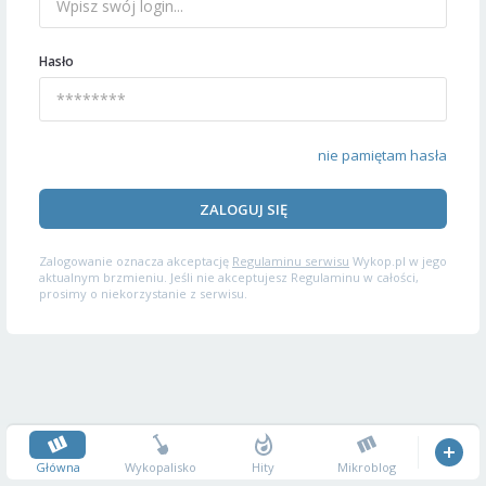
Hasło
nie pamiętam hasła
ZALOGUJ SIĘ
Zalogowanie oznacza akceptację
Regulaminu serwisu
Wykop.pl w jego
aktualnym brzmieniu. Jeśli nie akceptujesz Regulaminu w całości,
prosimy o niekorzystanie z serwisu.
Główna
Wykopalisko
Hity
Mikroblog