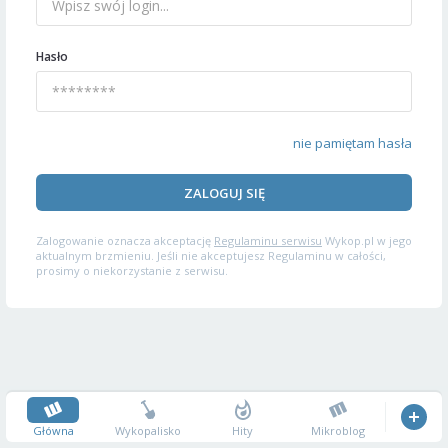
Hasło
nie pamiętam hasła
ZALOGUJ SIĘ
Zalogowanie oznacza akceptację
Regulaminu serwisu
Wykop.pl w jego
aktualnym brzmieniu. Jeśli nie akceptujesz Regulaminu w całości,
prosimy o niekorzystanie z serwisu.
Główna
Wykopalisko
Hity
Mikroblog