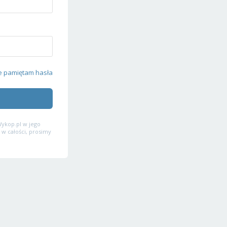
e pamiętam hasła
ykop.pl w jego
 w całości, prosimy