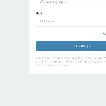
Hasło
ni
ZALOGUJ SIĘ
Zalogowanie oznacza akceptację
Regulaminu serwisu
W
aktualnym brzmieniu. Jeśli nie akceptujesz Regulaminu
o niekorzystanie z serwisu.