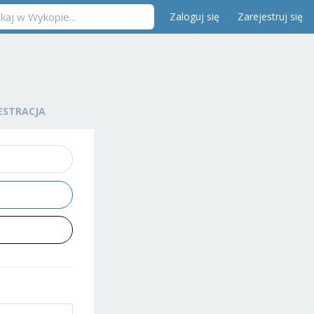
Zaloguj się
Zarejestruj się
ESTRACJA