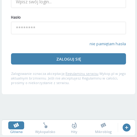
Hasło
nie pamiętam hasła
ZALOGUJ SIĘ
Zalogowanie oznacza akceptację
Regulaminu serwisu
Wykop.pl w jego
aktualnym brzmieniu. Jeśli nie akceptujesz Regulaminu w całości,
prosimy o niekorzystanie z serwisu.
Główna
Wykopalisko
Hity
Mikroblog