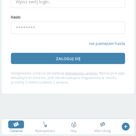
Hasło
nie pamiętam hasła
ZALOGUJ SIĘ
Zalogowanie oznacza akceptację
Regulaminu serwisu
Wykop.pl w jego
aktualnym brzmieniu. Jeśli nie akceptujesz Regulaminu w całości,
prosimy o niekorzystanie z serwisu.
Główna
Wykopalisko
Hity
Mikroblog