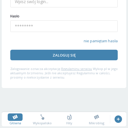
Hasło
nie pamiętam hasła
ZALOGUJ SIĘ
Zalogowanie oznacza akceptację
Regulaminu serwisu
Wykop.pl w jego
aktualnym brzmieniu. Jeśli nie akceptujesz Regulaminu w całości,
prosimy o niekorzystanie z serwisu.
Główna
Wykopalisko
Hity
Mikroblog