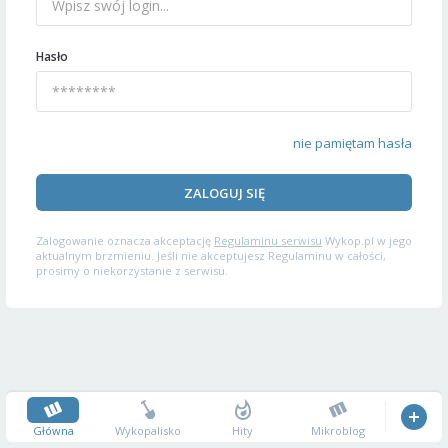
Hasło
nie pamiętam hasła
ZALOGUJ SIĘ
Zalogowanie oznacza akceptację
Regulaminu serwisu
Wykop.pl w jego
aktualnym brzmieniu. Jeśli nie akceptujesz Regulaminu w całości,
prosimy o niekorzystanie z serwisu.
Główna
Wykopalisko
Hity
Mikroblog