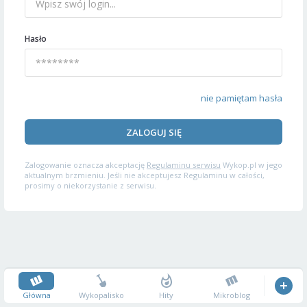
Hasło
nie pamiętam hasła
ZALOGUJ SIĘ
Zalogowanie oznacza akceptację
Regulaminu serwisu
Wykop.pl w jego
aktualnym brzmieniu. Jeśli nie akceptujesz Regulaminu w całości,
prosimy o niekorzystanie z serwisu.
Główna
Wykopalisko
Hity
Mikroblog