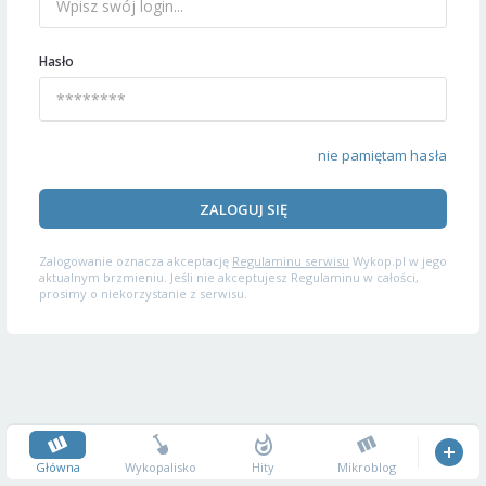
Hasło
nie pamiętam hasła
ZALOGUJ SIĘ
Zalogowanie oznacza akceptację
Regulaminu serwisu
Wykop.pl w jego
aktualnym brzmieniu. Jeśli nie akceptujesz Regulaminu w całości,
prosimy o niekorzystanie z serwisu.
Główna
Wykopalisko
Hity
Mikroblog