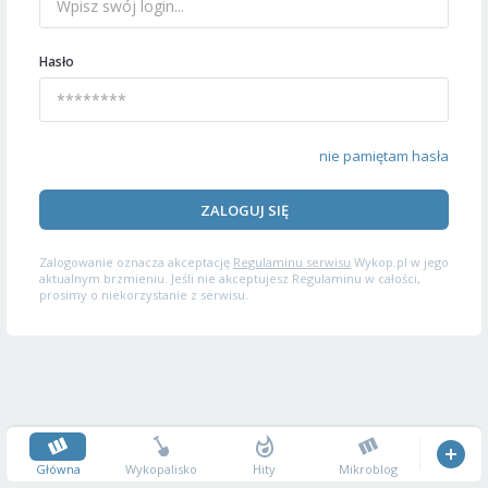
Hasło
nie pamiętam hasła
ZALOGUJ SIĘ
Zalogowanie oznacza akceptację
Regulaminu serwisu
Wykop.pl w jego
aktualnym brzmieniu. Jeśli nie akceptujesz Regulaminu w całości,
prosimy o niekorzystanie z serwisu.
Główna
Wykopalisko
Hity
Mikroblog