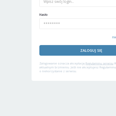
Hasło
ni
ZALOGUJ SIĘ
Zalogowanie oznacza akceptację
Regulaminu serwisu
W
aktualnym brzmieniu. Jeśli nie akceptujesz Regulaminu
o niekorzystanie z serwisu.