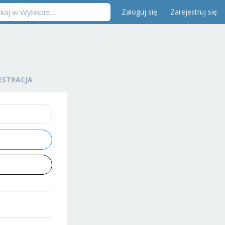
Zaloguj się
Zarejestruj się
ESTRACJA