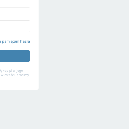
e pamiętam hasła
ykop.pl w jego
 w całości, prosimy