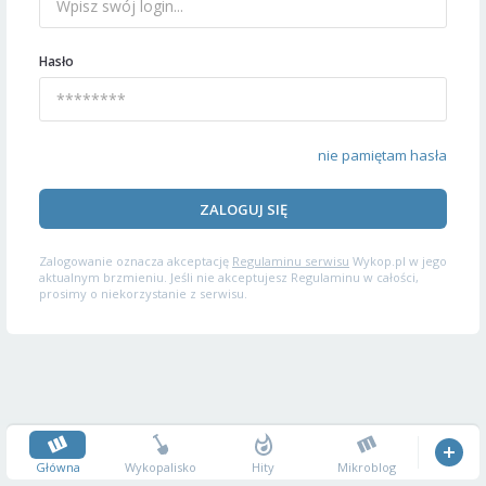
Hasło
nie pamiętam hasła
ZALOGUJ SIĘ
Zalogowanie oznacza akceptację
Regulaminu serwisu
Wykop.pl w jego
aktualnym brzmieniu. Jeśli nie akceptujesz Regulaminu w całości,
prosimy o niekorzystanie z serwisu.
Główna
Wykopalisko
Hity
Mikroblog