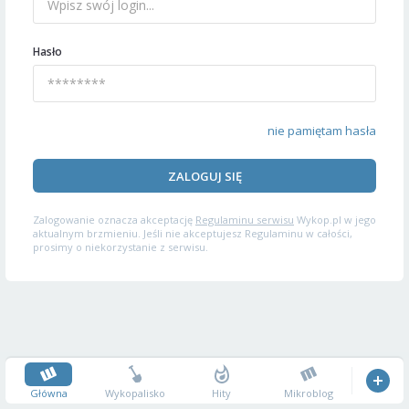
Hasło
nie pamiętam hasła
ZALOGUJ SIĘ
Zalogowanie oznacza akceptację
Regulaminu serwisu
Wykop.pl w jego
aktualnym brzmieniu. Jeśli nie akceptujesz Regulaminu w całości,
prosimy o niekorzystanie z serwisu.
Główna
Wykopalisko
Hity
Mikroblog